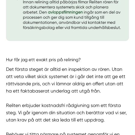
Innan relining alltid påbörjas filmar Reliten rören för
att dokumentera systemets skick och planera
arbetet. Den
avloppsfilmningen
ingår som en del av
processen och ger dig som kund tillgång till
dokumentationen, användbar vid kontakter med
försäkringsbolag eller vid framtida underhållsbeslut.
Hur får jag ett exakt pris på relining?
Det första steget är alltid en inspektion av rören. Utan
att veta vilket skick systemet är i går det inte att ge ett
rättvisande pris, och vi lämnar aldrig en offert utan att
ha ett faktabaserat underlag att utgå från.
Reliten erbjuder kostnadsfri rådgivning som ett första
steg. Vi går igenom din situation och berättar vad vi ser,
utan krav på att det ska leda till ett uppdrag.
Behöver vi titta närmare på systemet genomför vi en