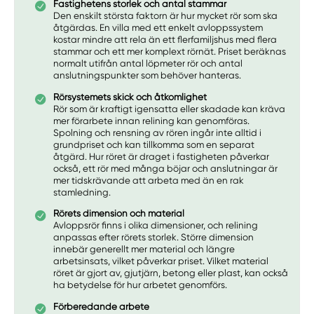
Fastighetens storlek och antal stammar
Den enskilt största faktorn är hur mycket rör som ska
åtgärdas. En villa med ett enkelt avloppssystem
kostar mindre att rela än ett flerfamiljshus med flera
stammar och ett mer komplext rörnät. Priset beräknas
normalt utifrån antal löpmeter rör och antal
anslutningspunkter som behöver hanteras.
Rörsystemets skick och åtkomlighet
Rör som är kraftigt igensatta eller skadade kan kräva
mer förarbete innan relining kan genomföras.
Spolning och rensning av rören ingår inte alltid i
grundpriset och kan tillkomma som en separat
åtgärd. Hur röret är draget i fastigheten påverkar
också, ett rör med många böjar och anslutningar är
mer tidskrävande att arbeta med än en rak
stamledning.
Rörets dimension och material
Avloppsrör finns i olika dimensioner, och relining
anpassas efter rörets storlek. Större dimension
innebär generellt mer material och längre
arbetsinsats, vilket påverkar priset. Vilket material
röret är gjort av, gjutjärn, betong eller plast, kan också
ha betydelse för hur arbetet genomförs.
Förberedande arbete