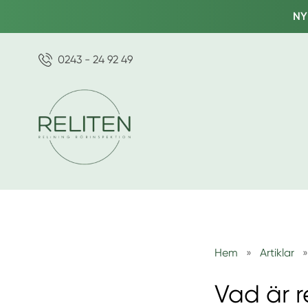
NY
0243 - 24 92 49
Hem
»
Artiklar
»
Vad är r