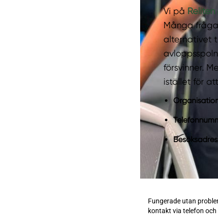
Vi på
Reliten
Många frågar 
alternativet t
avloppsspolni
försvinner. M
istället för 
Organisati
Telefonnum
Besöksadres