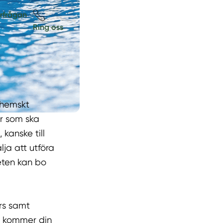
örfrågan
Ring oss
 hemskt
ör som ska
kanske till
ja att utföra
heten kan bo
örs samt
å kommer din