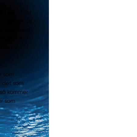
r) där vi ser
 vi gör är att
odra dem med
mmarna för
a en ny
ör som
et det som
en så kommer
rör som