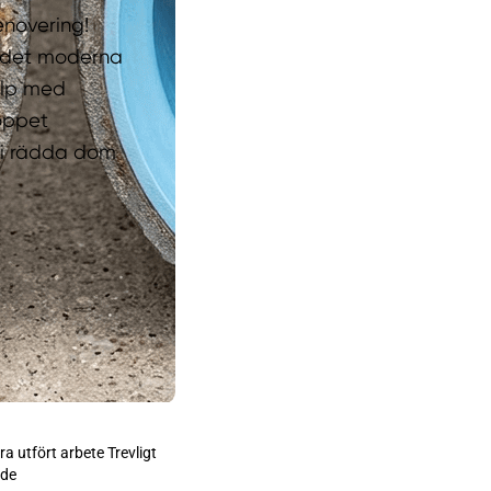
enovering!
är det moderna
jälp med
toppet
n vi rädda dom
!