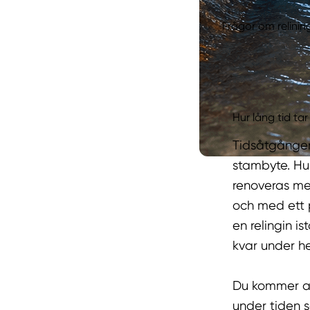
Frågor om relinin
Hur lång tid tar
Tidsåtgången 
stambyte. Hur
renoveras men
och med ett p
en relingin i
kvar under h
Du kommer att
under tiden 