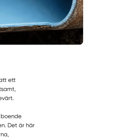
tt ett
tsamt,
evärt.
e boende
n. Det är här
rna,