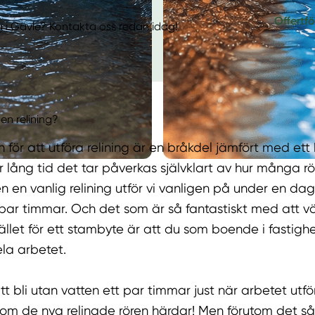
Offertf
g i Gävle? Kontakta oss redan idag!
 en relining?
för att utföra relining är en bråkdel jämfört med ett
 lång tid det tar påverkas självklart av hur många r
 en vanlig relining utför vi vanligen på under en dag, 
ar timmar. Och det som är så fantastiskt med att väl
stället för ett stambyte är att du som boende i fastig
ela arbetet.
 bli utan vatten ett par timmar just när arbetet utf
som de nya relinade rören härdar! Men förutom det s