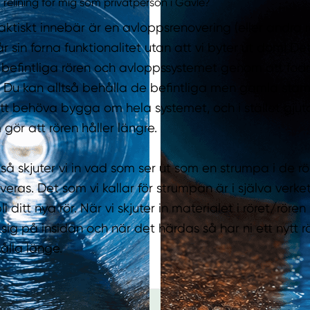
 relining för mig som privatperson i Gävle?
faktiskt innebär är en avloppsrenovering (eller andra rö
 får sin forna funktionalitet utan att vi byter ut dom! Det
e befintliga rören och avloppssystemet genom att f
l. Du kan alltså behålla de befintliga men gamla sta
tt behöva bygga om hela systemet, och i stället gjut
 gör att rören håller längre.
 så skjuter vi in vad som ser ut som en strumpa i de r
eras. Det som vi kallar för strumpan är i själva verk
i ditt nya rör. När vi skjuter in materialet i röret/rör
 sig på insidan och när det härdas så har ni ett nytt 
ålla länge.