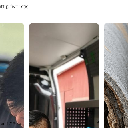
att påverkas.
en i Gävle