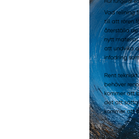
Hur fungerar en
Vad relining 
till att rören
återställa d
nytt materia
att undvika a
infodring som
Rent tekniskt
behöver renov
kommer att bl
det att sätta
kommer att h