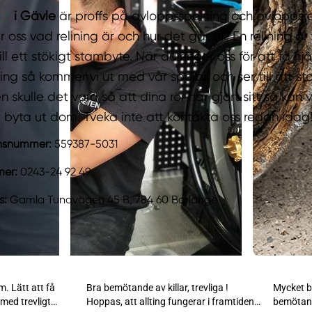
i Gävle
är proffs på avloppsspolning och avloppsr
oss vad relining är och hur det går till. En relining 
ill ett stökigt stambyte. När du ringer oss för att få h
ng så kommer vi ut med vår spolbil och ser till att s
en skulle det vara så att dina rör har gjort sitt så ka
att byta ut dom. Tveka inte att kontakta oss redan idag
onsnummer:
559387-5031
mer:
0243-24 92 49
s:
Gamla Tunavägen 45 B, 784 60 Borlänge