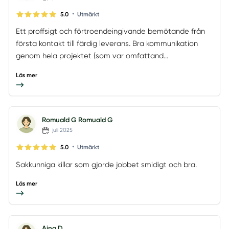
•
5.0
Utmärkt
Ett proffsigt och förtroendeingivande bemötande från
första kontakt till färdig leverans. Bra kommunikation
genom hela projektet (som var omfattand...
Läs mer
Romuald G Romuald G
juli 2025
•
5.0
Utmärkt
Sakkunniga killar som gjorde jobbet smidigt och bra.
Läs mer
Aina D