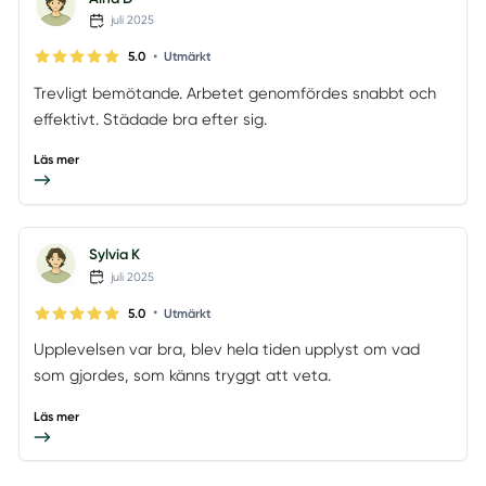
juli 2025
•
5.0
Utmärkt
Trevligt bemötande. Arbetet genomfördes snabbt och
effektivt. Städade bra efter sig.
Läs mer
Sylvia K
juli 2025
•
5.0
Utmärkt
Upplevelsen var bra, blev hela tiden upplyst om vad
som gjordes, som känns tryggt att veta.
Läs mer