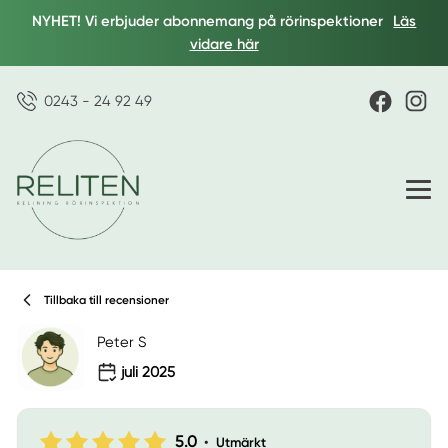
NYHET! Vi erbjuder abonnemang på rörinspektioner
Läs
vidare här
0243 - 24 92 49
Tillbaka till recensioner
Peter S
juli 2025
5.0
•
Utmärkt